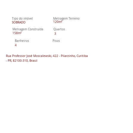
Tipo do imóvel
Metragem Terreno
120m²
SOBRADO
Metragem Construída
Quartos
158m²
3
Banheiros
Pisos
4
Rua Professor José Moscalewski, 422 - Pilarzinho, Curitiba
- PR,
82100-310
, Brasil