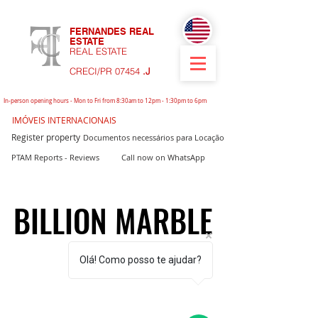
FERNANDES REAL
ESTATE
REAL ESTATE
CRECI/PR 07454
.J
In-person opening hours - Mon to Fri from 8:30am to 12pm - 1:30pm to 6pm
IMÓVEIS INTERNACIONAIS
Register property
Documentos necessários para Locação
PTAM Reports - Reviews
Call now on WhatsApp
BILLION MARBLE
BILLION MARBLE
Olá! Como posso te ajudar?