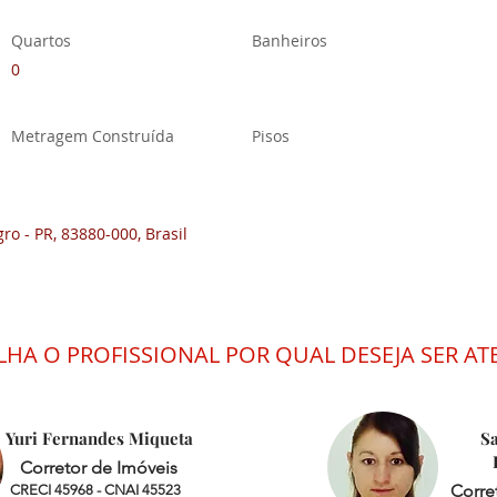
Quartos
Banheiros
0
Metragem Construída
Pisos
gro - PR, 83880-000, Brasil
LHA O PROFISSIONAL POR QUAL DESEJA SER A
Yuri Fernandes M
iqueta
S
Corretor de Imóveis
Corre
CRECI 45968 - CNAI 45523