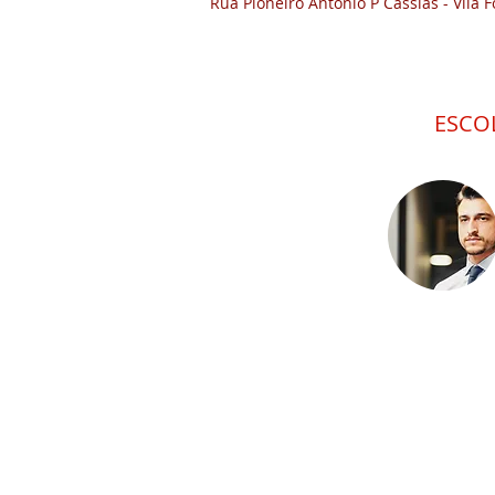
Rua Pioneiro Antônio P Cássias - Vila F
ESCO
Detalhes do imóvel