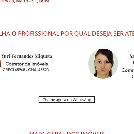
ormosa, Mafra - SC, Brasil
LHA O PROFISSIONAL POR QUAL DESEJA SER A
Yuri Fernandes M
iqueta
S
Corretor de Imóveis
Corre
CRECI 45968 - CNAI 45523
C
Chame agora no WhatsApp
MAPA GERAL DOS IMÓVEIS