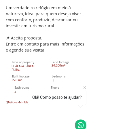
Um verdadeiro refúgio em meio à 
natureza, ideal para quem deseja viver 
com conforto, produzir, descansar ou 
investir em turismo rural.
📌 Aceita proposta.
Entre em contato para mais informações 
e agende sua visita!
Type of property
Land footage
24.200m²
CHÁCARA ; ÁREA
RURAL
Built footage
bedrooms
270 m²
4
Bathrooms
Floors
4
2
Olá! Como posso te ajudar?
Q6WC+7FM - Mafra, SC,
89300-000
, Brasil