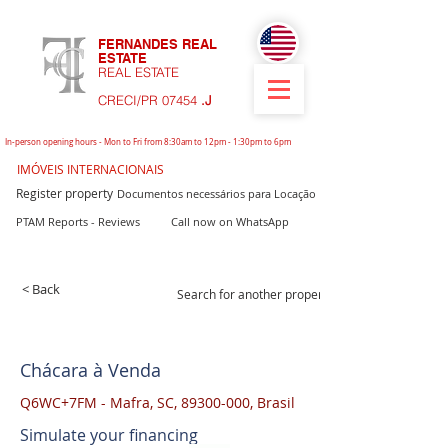
FERNANDES REAL
ESTATE
REAL ESTATE
CRECI/PR 07454
.J
In-person opening hours - Mon to Fri from 8:30am to 12pm - 1:30pm to 6pm
IMÓVEIS INTERNACIONAIS
Register property
Documentos necessários para Locação
PTAM Reports - Reviews
Call now on WhatsApp
< Back
Search for another property
Chácara à Venda
Q6WC+7FM - Mafra, SC,
89300-000
, Brasil
Simulate your financing